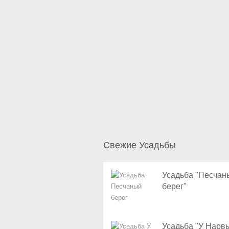
Свежие Усадьбы
Усадьба "Песчан
берег"
Усадьба "У Нарв