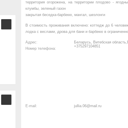
территория огорожена, на территории плодово - ягодн
клумбы, зеленый газон
закрытая беседка-барбекю, мангал, шезлонги
В стоимость проживания включено: коттедж до 6 человек
лодка с веслами, дрова для бани и барбекю в ограниченн
Адрес:
Беларусь, Витебская область
+375297104851
Номер телефона:
E-mail:
jullia.06@mail.ru