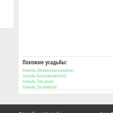
Похожие усадьбы:
Усадьба "Деревенская колыбель"
Усадьба "Браславская Лука"
Усадьба "Три сосны"
Усадьба "На дривятах"