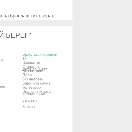
х на браславских озерах
Рыбалка в Гродно
Й БЕРЕГ"
Браславский район
10
 $:
Взрослые
Стандарт
Дети до 3 лет
Без питания
Пляж
6-8 человек
Баня или сауна
оемы:
телевизор
Водная техника
холодильник
санузел
балкон