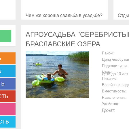
Чем же хороша свадьба в усадьбе?
Отды
АГРОУСАДЬБА "СЕРЕБРИСТЫ
БРАСЛАВСКИЕ ОЗЕРА
Район:
ь
Цена чел/сутки
Подходит для:
ь
Цены:
Дети до 13 лет
Питание:
ть
Басейны и вод
Вместимость:
сть
Развлечения:
Удобства:
Прокат:
кухня
сть