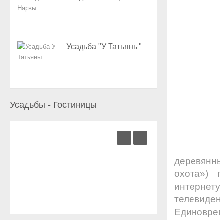
Усадьба "У Татьяны"
Усадьбы - Гостиницы
деревян
охота») 
интернету
телевиден
Единовре