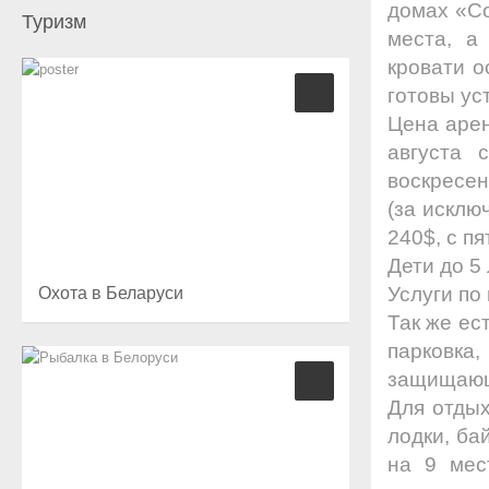
домах «Со
Туризм
места, а
кровати 
готовы ус
Цена арен
августа 
воскресен
(за исклю
240$, с п
Дети до 5 
Услуги по
Охота в Беларуси
Так же ес
парковка,
защищающ
Для отды
лодки, ба
на 9 мес