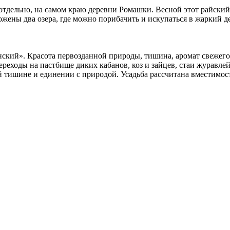
отдельно, на самом краю деревни Ромашки. Весной этот райский 
ложены два озера, где можно порибачить и искупаться в жаркий д
ский». Красота первозданной природы, тишина, аромат свежего
еходы на пастбище диких кабанов, коз и зайцев, стаи журавлей 
 тишине и единении с природой. Усадьба рассчитана вместимост