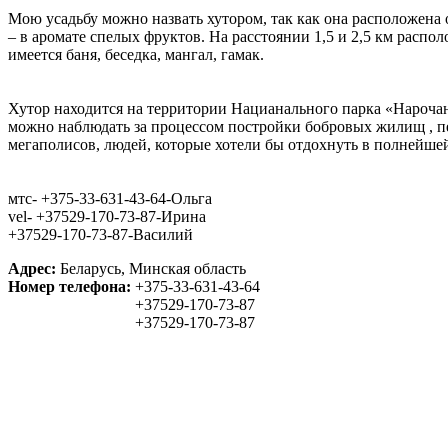
Мою усадьбу можно назвать хутором, так как она расположена 
– в аромате спелых фруктов. На расстоянии 1,5 и 2,5 км распо
имеется баня, беседка, мангал, гамак.
Хутор находится на территории Нацианального парка «Нарочан
можно наблюдать за процессом постройки бобровых жилищ , пер
мегаполисов, людей, которые хотели бы отдохнуть в полнейшей
мтс- +375-33-631-43-64-Ольга
vel- +37529-170-73-87-Ирина
+37529-170-73-87-Василий
Адрес:
Беларусь, Минская область
Номер телефона:
+375-33-631-43-64
+37529-170-73-87
+37529-170-73-87