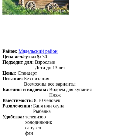
Район:
Мядельский район
Цена чел/сутки $:
30
Подходит для:
Взрослые
Дети до 13 лет
Цены:
Стандарт
Питание:
Без питания
Возможны все варианты
Басейны и водоемы:
Водоем для купания
Пляж
Вместимость:
8-10 человек
Развлечения:
Баня или сауна
Рыбалка
Удобства:
телевизор
холодильник
санузел
фен