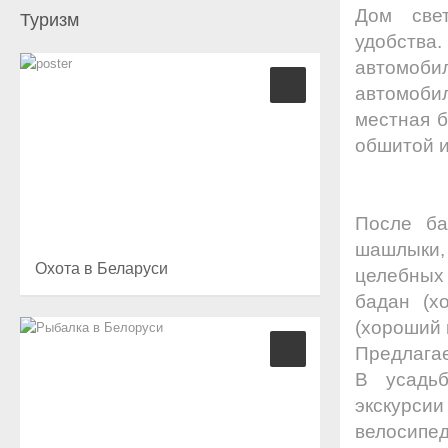
Дом све
Туризм
удобств
автомоб
автомобил
местная б
обшитой и
После ба
шашлыки, 
Охота в Беларуси
целебных 
бадан (х
(хороший 
Предлагае
В усадьб
экскурсии
велосипед