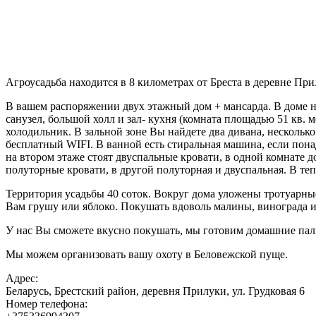
Агроусадьба находится в 8 километрах от Бреста в деревне При
В вашем распоряжении двух этажный дом + мансарда. В доме н
санузел, большой холл и зал- кухня (комната площадью 51 кв. 
холодильник. В зальной зоне Вы найдете два дивана, нескольк
бесплатный WIFI. В ванной есть стиральная машина, если пона
на втором этаже стоят двуспальные кровати, в одной комнате 
полуторные кровати, в другой полуторная и двуспальная. В те
Территория усадьбы 40 соток. Вокруг дома уложены тротуарны
Вам грушу или яблоко. Покушать вдоволь малины, винограда и
У нас Вы сможете вкусно покушать, мы готовим домашние паль
Мы можем организовать вашу охоту в Беловежской пуще.
Адрес:
Беларусь, Брестский район, деревня Прилуки, ул. Грудковая 6
Номер телефона: