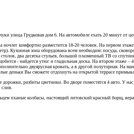
луки улица Грудковая дом 6. На автомобиле ехать 20 минут от це
а ночлег комфортно разместится 18-20 человек. На первом эта
метр). Кухонная зона оборудована всем необходим: посуда, сково
о столов, два десятка стульев, большой плазменный ТВ со спутн
добится - найдется утюг и гладильная доска. На втором этаже –
дополнительно двуярусная кровать, а в другой полуторная. На м
плые деньки Вы сможете отдохнуть на открытой террасе примыкаю
е дорожки, разбиты цветники. Во дворе поместятся 4 авто. У н
 слив.
цем пханые колбасы, настоящий литовский красный борщ, вераш