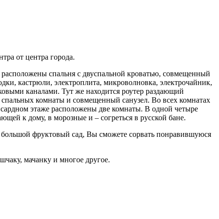
нтра от центра города.
же расположены спальня с двуспальной кроватью, совмещенный
родки, кастрюли, электроплита, микроволновка, электрочайник,
иковыми каналами. Тут же находится роутер раздающий
 4 спальных комнаты и совмещенный санузел. Во всех комнатах
ансардном этаже расположены две комнаты. В одной четыре
щей к дому, в морозные и – согреться в русской бане.
ас большой фруктовый сад, Вы сможете сорвать понравившуюся
чаку, мачанку и многое другое.