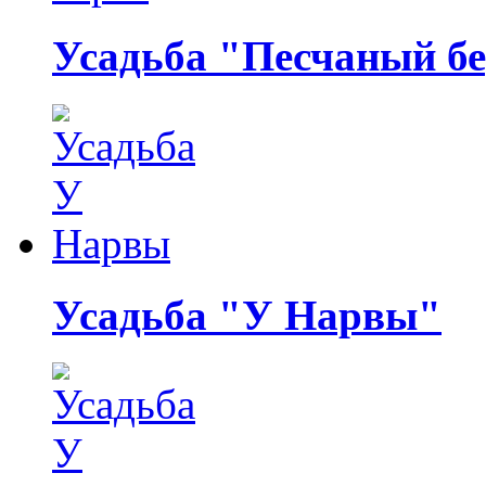
Усадьба "Песчаный бе
Усадьба "У Нарвы"