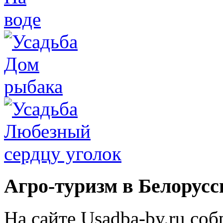
Агро-туризм в Белорусс
На сайте Usadba-by.ru со