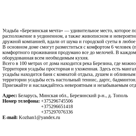
Усадьба «Березинская мечта» — удивительное место, которое
расположение в уединенном, а также живописном и невероятно
дружной компанией, вдали от шума и городской суеты в любое 
В основном доме смогут разместиться с комфортом 6 человек (
комфортного проживания продумано все до мелочей. В каждом 
оборудованная всем необходимым кухня.
Всего в 100 метрах от дома находится река Березина, где можно
Территория усадьбы просторная и ухоженная. Здесь есть манга
усадьбы находится баня с комнатой отдыха, душем и обливным 
территории усадьбы есть настольный теннис, дартс, бадминтон
Приезжайте и наслаждайтесь невероятным и незабываемым отды
Адрес:
Беларусь, Минская обл., Березинский р-н., д. Тополь
Номер телефона:
+375296745506
+375296651418
+375297076336
E-mail:
Kozhan1@yandex.ru