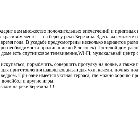
 подарит вам множество положительных впечатлений и приятных
 красивом месте — на берегу реки Березина. Здесь вы сможете 
время года. В усадьбе предусмотрены несколько вариантов разм
при необходимости проживание до 8 человек). Гостевой дом расп
доме есть спутниковое телевидение,WI-FI, музыкальный центр с
 искупаться, порыбачить, совершить прогулку на лодке, а также 
л для приготовления шашлыков,казан для ухи, качели, ночная по
ведром. При бане имеется уютная терраса, где можно хорошо пр
, волейбол и другие игры.
хом на реке Березина !!!