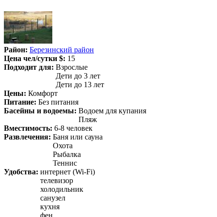
Район:
Березинский район
Цена чел/сутки $:
15
Подходит для:
Взрослые
Дети до 3 лет
Дети до 13 лет
Цены:
Комфорт
Питание:
Без питания
Басейны и водоемы:
Водоем для купания
Пляж
Вместимость:
6-8 человек
Развлечения:
Баня или сауна
Охота
Рыбалка
Теннис
Удобства:
интернет (Wi-Fi)
телевизор
холодильник
санузел
кухня
фен