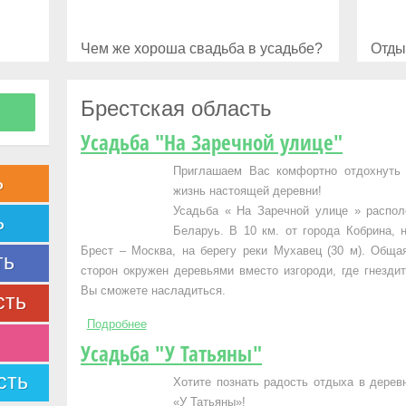
Чем же хороша свадьба в усадьбе?
Отды
Брестская область
Усадьба "На Заречной улице"
Приглашаем Вас комфортно отдохнуть в
ь
жизнь настоящей деревни!
Усадьба « На Заречной улице » распол
ь
Беларуь. В 10 км. от города Кобрина, н
Брест – Москва, на берегу реки Мухавец (30 м). Обща
ть
сторон окружен деревьями вместо изгороди, где гнезди
Вы сможете насладиться.
сть
Подробнее
о Усадьба "На Заречной улице"
Усадьба "У Татьяны"
сть
Хотите познать радость отдыха в дерев
«У Татьяны»!