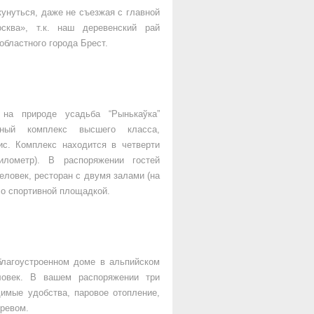
унуться, даже не съезжая с главной
осква», т.к. наш деревенский рай
 областного города Брест.
на природе усадьба “Рынькаўка”
ичный комплекс высшего класса,
с. Комплекс находится в четверти
лометр). В распоряжении гостей
ловек, ресторан с двумя залами (на
 со спортивной площадкой.
благоустроенном доме в альпийском
ловек. В вашем распоряжении три
димые удобства, паровое отопление,
гревом.