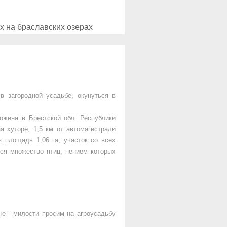
х на браславских озерах
Рыбалка в Гродно
 загородной усадьбе, окунуться в
ожена в Брестской обл. Республики
а хуторе, 1,5 км от автомагистрали
я площадь 1,06 га, участок со всех
тся множество птиц, пением которых
не - милости просим на агроусадьбу