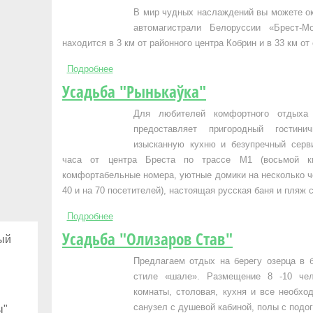
В мир чудных наслаждений вы можете ок
автомагистрали Белоруссии «Брест-М
находится в 3 км от районного центра Кобрин и в 33 км от
Подробнее
о Усадьба "У Татьяны"
Усадьба "Рынькаўка"
Для любителей комфортного отдыха 
предоставляет пригородный гостин
изысканную кухню и безупречный серви
часа от центра Бреста по трассе М1 (восьмой ки
комфортабельные номера, уютные домики на несколько че
40 и на 70 посетителей), настоящая русская баня и пляж
Подробнее
о Усадьба "Рынькаўка"
Усадьба "Олизаров Став"
ый
Предлагаем отдых на берегу озерца в 
стиле «шале». Размещение 8 -10 че
комнаты, столовая, кухня и все необхо
санузел с душевой кабиной, полы с подо
ы"