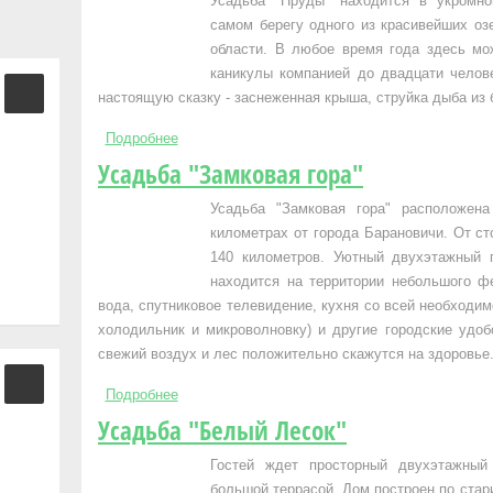
Усадьба "Пруды" находится в укромн
самом берегу одного из красивейших оз
области. В любое время года здесь мо
каникулы компанией до двадцати челов
настоящую сказку - заснеженная крыша, струйка дыба из 
Подробнее
о Усадьба "Пруды"
Усадьба "Замковая гора"
Усадьба "Замковая гора" расположен
километрах от города Барановичи. От с
140 километров. Уютный двухэтажный 
находится на территории небольшого фе
вода, спутниковое телевидение, кухня со всей необходим
холодильник и микроволновку) и другие городские удо
свежий воздух и лес положительно скажутся на здоровье
Подробнее
о Усадьба "Замковая гора"
Усадьба "Белый Лесок"
Гостей ждет просторный двухэтажны
большой террасой. Дом построен по стари