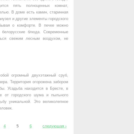
ится пять полноценных комнат,
лью. В доме есть камин, старинная
анузел и другие элементы городского
абывая о комфорте. В печке можно
е белорусские блюда. Современные
ться свежим лесным воздухом, не
собой огромный двухэтажный сруб,
ера. Территория огорожена забором
ы. Усадьба находится в Бресте, в
ше от городского шума и пыльного
ьбу уникальной. Это великолепное
еловек.
4
5
6
следующая ›