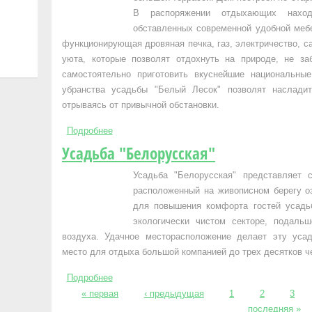
В распоряжении отдыхающих наход
обставленных современной удобной мебе
функционирующая дровяная печка, газ, электричество, с
уюта, которые позволят отдохнуть на природе, не з
самостоятельно приготовить вкуснейшие национальны
убранства усадьбы "Белый Лесок" позволят наслади
отрываясь от привычной обстановки.
Подробнее
о Усадьба "Белый Лесок"
Усадьба "Белорусская"
Усадьба "Белорусская" представляет 
расположенный на живописном берегу оз
для повышения комфорта гостей усадьб
экологически чистом секторе, подаль
воздуха. Удачное месторасположение делает эту усад
место для отдыха большой компанией до трех десятков ч
Подробнее
о Усадьба "Белорусская"
« первая
‹ предыдущая
1
2
3
Страницы
последняя »