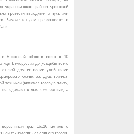
ом живописном уголке природы, на
ер Барановичского района Брестской
жно провести выходные, отпуск или
ек. Зимой этот дом превращается в
бани.
а в Брестской области всего в 10
толицы Белоруссии до усадьбы всего
гостевой дом со всеми удобствами
рмерского хозяйства. Душ, горячая
ой техникой (включая газовую плиту,
бства сделают отдых комфортным, а
.
й деревянный дом 16х16 метров с
нной технологии без единого гвоздя.