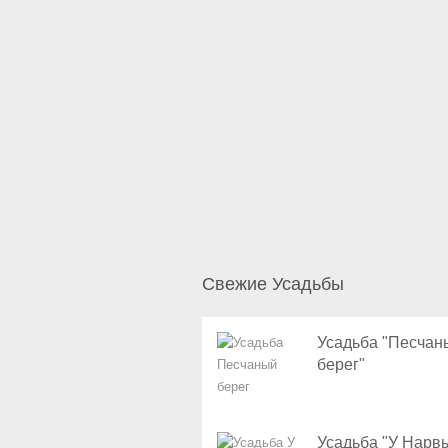
Свежие Усадьбы
Усадьба "Песчан
берег"
Усадьба "У Нарв