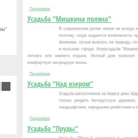
Подробнее
о Усадьба "Олизаров Став"
Усадьба "Мишкина поляна"
В современном ритме жизни не всегда е
ны"
поэтому, когда выдается возможность п
близкими, лучше выехать на природу, ч
и пыльном городе. Агроусадьба “Мишкина
летнего или зимнего отдыха. Уютный дом позволит 
комфортную загородную жизнь.
Подробнее
о Усадьба "Мишкина поляна"
Усадьба "Над озером"
Усадьба расположена на берегу реки Щар
только увидеть белорусскую деревню,
ландшафтами, народными ремёслами и о
Подробнее
о Усадьба "Над озером"
Усадьба "Пруды"