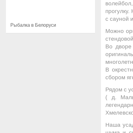
волейбол
прогулку.
с сауной 
Рыбалка в Белоруси
Можно орг
стендовой
Во дворе
оригина
многолетн
В окрестн
сбором яг
Рядом с у
( д. Мал
легенда
Хмелевско
Наша усад
шума и с