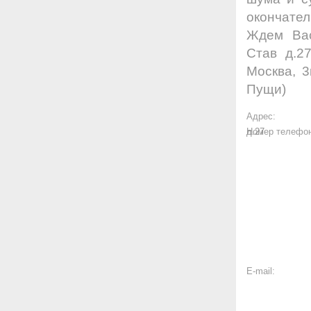
окончател
Ждем Вас
Став д.2
Москва, 
Пущи)
Адрес:
д.27
Номер телефо
E-mail: