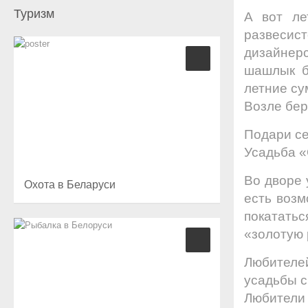
Туризм
А вот ле
развесис
дизайнерс
шашлык б
летние су
Возле бер
Подари се
Усадьба 
Во дворе 
Охота в Беларуси
есть возм
покатать
«золотую 
Любителе
усадьбы с
Любители