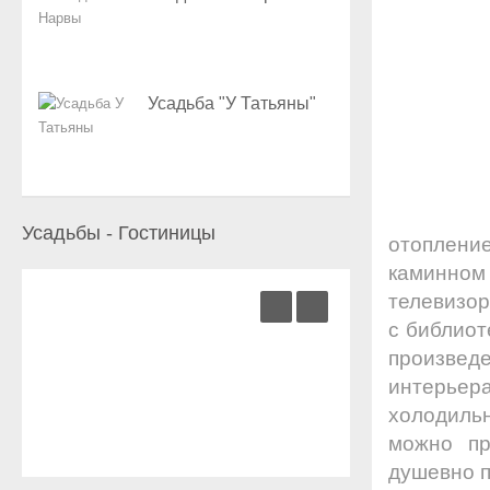
Усадьба "У Татьяны"
Усадьбы - Гостиницы
отопление
каминном 
телевизор
с библиот
произвед
интерьер
холодильн
можно пр
душевно п