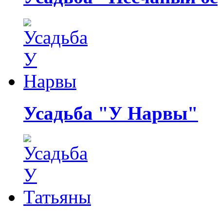
Усадьба "У Нарвы"