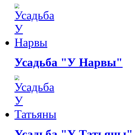
Усадьба "У Нарвы"
Усадьба "У Татьяны"