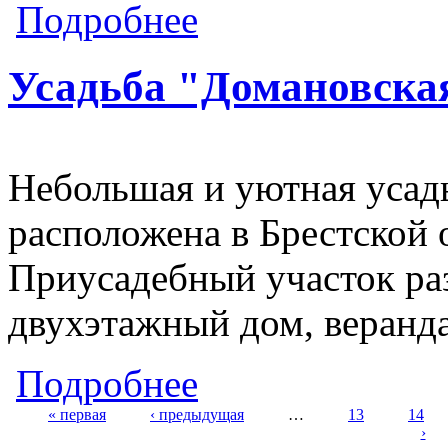
о Усадьба "Гасцінец"
Подробнее
Усадьба "Домановска
Небольшая и уютная уса
расположена в Брестской 
Приусадебный участок раз
двухэтажный дом, веранда
о Усадьба "Домановская жемчужина
Подробнее
« первая
‹ предыдущая
…
13
14
›
Страницы