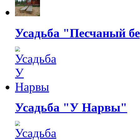
Усадьба "Песчаный бе
Усадьба "У Нарвы"