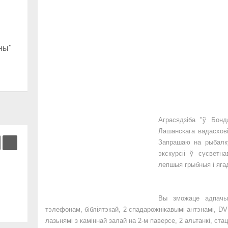
ны"
Аграсядзіба "ў Бонд
Лашанскага вадасхов
Запрашаю на рыбалку
экскурсіі ў сусветн
лепшыя грыбныя і яга
Вы зможаце адпачы
тэлефонам, бібліятэкай, 2 спадарожнікавымі антэнамі, DV
лазьнямі з каміннай залай на 2-м паверсе, 2 альтанкі, ст