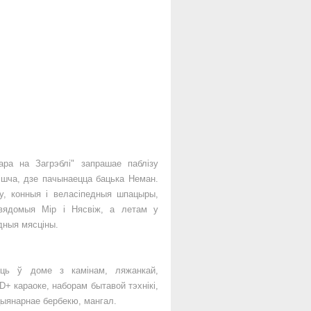
ара на Загрэблі" запрашае паблізу
ішча, дзе пачынаецца бацька Неман.
, конныя і веласіпедныя шпацыры,
авядомыя Мір і Нясвіж, а летам у
дныя мясціны.
ць ў доме з камінам, ляжанкай,
D+ караоке, наборам бытавой тэхнікі,
ацыянарнае бербекю, мангал.