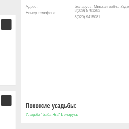
Адрес:
Беларусь, Мінская вобл., Уздз
8(029) 5781283
Номер телефона:
8(029) 9415081
Похожие усадьбы:
Усадьба "Баба Яга" Беларусь