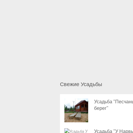
Свежие Усадьбы
Усадьба "Песчан
берег"
Усадьба "У Нарв