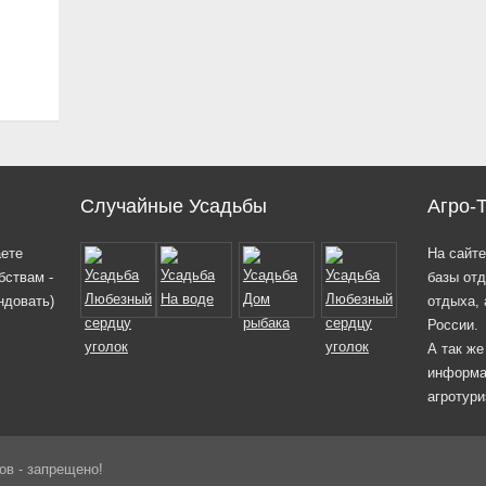
Случайные Усадьбы
Агро-
аете
На сайте
бствам -
базы отд
ндовать)
отдыха, 
России.
А так же
информа
агротури
ов - запрещено!