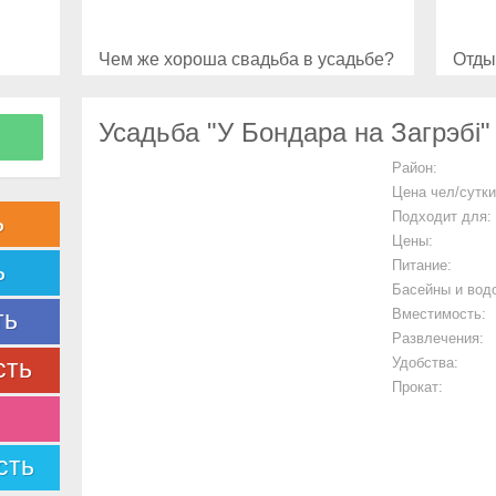
Чем же хороша свадьба в усадьбе?
Отды
Усадьба "У Бондара на Загрэбі"
Район:
Цена чел/сутки
ь
Подходит для:
Цены:
ь
Питание:
Басейны и вод
ть
Вместимость:
Развлечения:
сть
Удобства:
Прокат:
сть