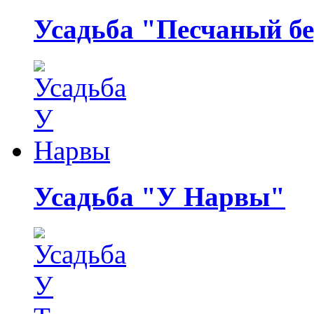
Усадьба "Песчаный бе
Усадьба "У Нарвы"