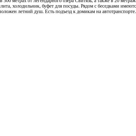
в 300 метрах от легендарного озера Свитязь, а также в 20 метр
 плита, холодильник, буфет для посуды. Рядом с беседками имею
оложен летний душ. Есть подъезд к домикам на автотранспорте.