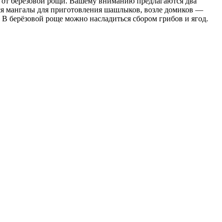
аж от берёзовой рощи. Вашему вниманию предлагаются два
тся мангалы для приготовления шашлыков, возле домиков —
 В берёзовой роще можно насладиться сбором грибов и ягод.