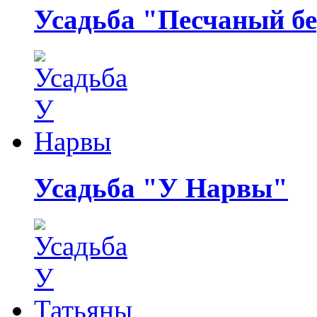
Усадьба "Песчаный бе
Усадьба "У Нарвы"