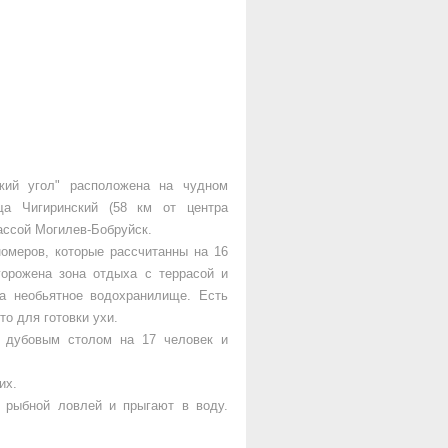
жий угол" расположена на чудном
ща Чигиринский (58 км от центра
ассой Могилев-Бобруйск.
омеров, которые рассчитанны на 16
горожена зона отдыха с террасой и
а необьятное водохранилище. Есть
то для готовки ухи.
с дубовым столом на 17 человек и
их.
я рыбной ловлей и прыгают в воду.