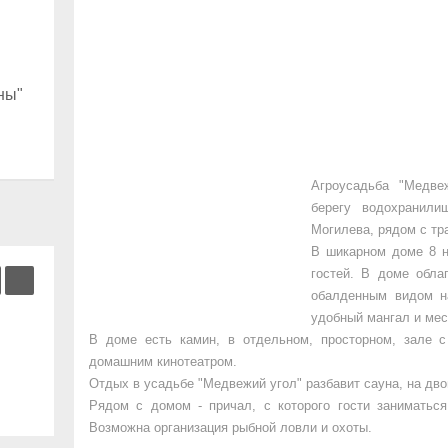
ны"
Агроусадьба "Медве
берегу водохранили
Могилева, рядом с тр
В шикарном доме 8 н
гостей. В доме обла
обалденным видом н
удобный мангал и мес
В доме есть камин, в отдельном, просторном, зале 
домашним кинотеатром.
Отдых в усадьбе "Медвежий угол" разбавит сауна, на дво
Рядом с домом - причал, с которого гости заниматьс
Возможна организация рыбной ловли и охоты.