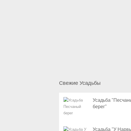
Свежие Усадьбы
Усадьба "Песчан
берег"
Усадьба "У Нарв