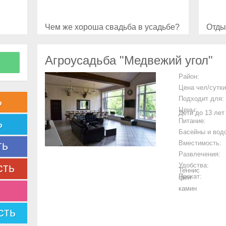
Чем же хороша свадьба в усадьбе?
Отды
Агроусадьба "Медвежий угол"
Район:
Цена чел/сутки
ь
Подходит для:
Цены:
Дети до 13 лет
ь
Питание:
Басейны и вод
ть
Вместимость:
Развлечения:
сть
Удобства:
Теннис
Прокат:
фен
камин
сть