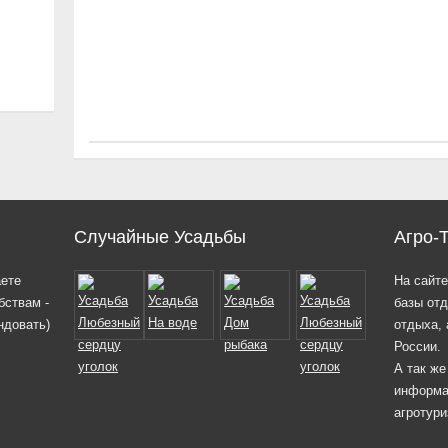
Случайные Усадьбы
Агро-
аете
На сайте
бствам -
базы отд
ндовать)
отдыха, 
России.
А так же
информа
агротури